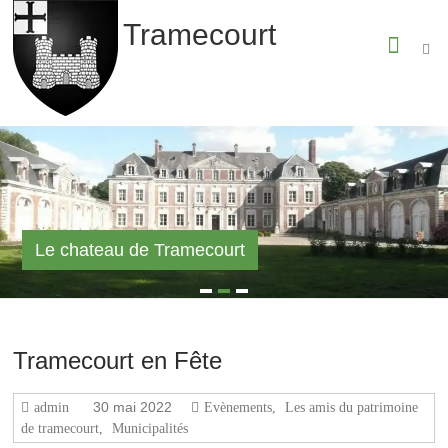
Skip
Tramecourt
to
content
Le chateau de Tramecourt
Tramecourt en Fête
30 mai 2022
admin
Evènements
,
Les amis du patrimoine
de tramecourt
,
Municipalités