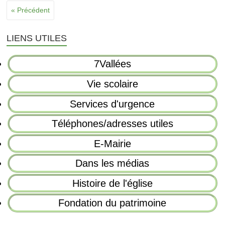
« Précédent
LIENS UTILES
7Vallées
Vie scolaire
Services d'urgence
Téléphones/adresses utiles
E-Mairie
Dans les médias
Histoire de l'église
Fondation du patrimoine